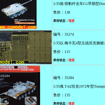
1/35德 猎豹歼击车G1早期型Dra
售价：138
库存状态：
现货
编号：35274
1/35以 梅卡瓦4型主战坦克侧裙Ac
售价：115
库存状态：
现货
编号：35284
1/35俄 T-62坦克1972年型Trumpe
售价：135
库存状态：
现货