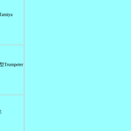
miya
Trumpeter
轮