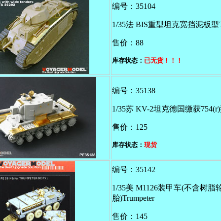
编号：35104
1/35法 BIS重型坦克宽挡泥板型Ta
售价：88
库存状态：
已无货！！！
编号：35138
1/35苏 KV-2坦克德国缴获754(r)型
售价：125
库存状态：
现货
编号：35142
1/35美 M1126装甲车(不含树脂
胎)Trumpeter
售价：145