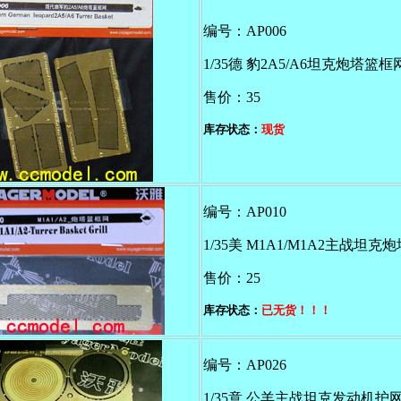
编号：AP006
1/35德 豹2A5/A6坦克炮塔篮框网
售价：35
库存状态：
现货
编号：AP010
1/35美 M1A1/M1A2主战坦
售价：25
库存状态：
已无货！！！
编号：AP026
1/35意 公羊主战坦克发动机护网Tr