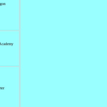
gon
ademy
ter